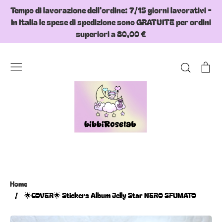
Skip
Tempo di lavorazione dell'ordine: 7/15 giorni lavorativi -
to
In Italia le spese di spedizione sono GRATUITE per ordini
content
superiori a 80,00 €
Search
Ca
Home
/
🌟COVER🌟 Stickers Album Jelly Star NERO SFUMATO