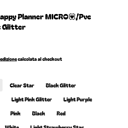
appy Planner MICRO💟/Pvc
 Glitter
edizione
calcolata al checkout
Clear Star
Black Glitter
Light Pink Glitter
Light Purple
Pink
Black
Red
White
Light Strawberry Star