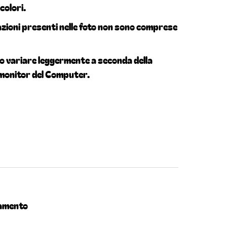
 colori.
azioni presenti nelle foto non sono comprese
no variare leggermente a seconda della
 monitor del Computer.
di
ndividi
r
nterest
gamento