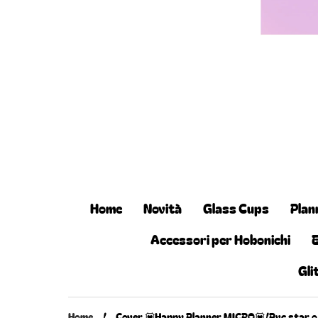
Home
Novità
Glass Cups
Plan
Accessori per Hobonichi
Gli
Home
/
Cover 💟Happy Planner MICRO💟/Pvc star o 