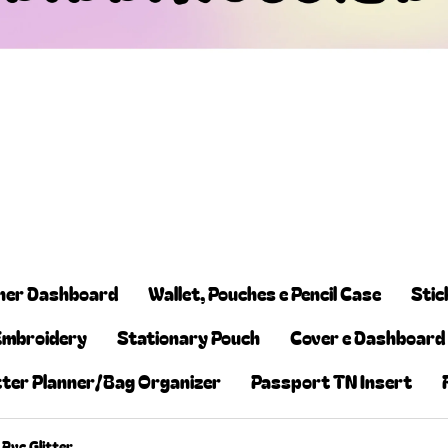
ner Dashboard
Wallet, Pouches e Pencil Case
Stic
Embroidery
Stationary Pouch
Cover e Dashboard
tter Planner/Bag Organizer
Passport TN Insert
Pvc Glitter