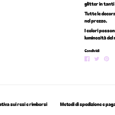
glitter in tanti
Tutte le decor
nel prezzo.
I colori posso
luminosità del
Condividi
Condividi
Condivi
Co
su
su
su
Facebook
Twitte
Pi
tiva sui resi e rimborsi
Metodi di spedizione e pa