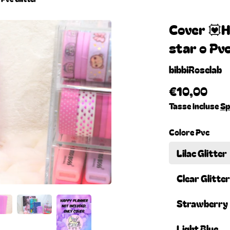
Cover 💟H
star o Pvc
bibbiRoselab
€10,00
Tasse incluse
Sp
Colore Pvc
Lilac Glitter
Clear Glitter
Strawberry
Light Blue